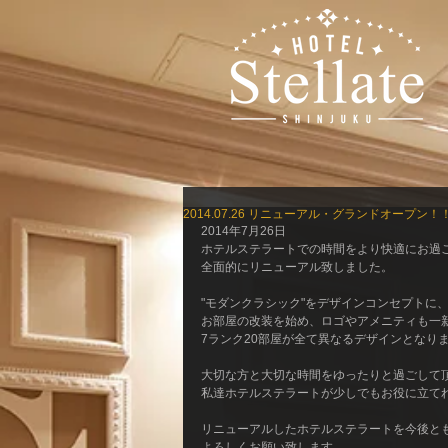
2014.07.26 リニューアル・グランドオープン！
2014年7月26日 
ホテルステラートでの時間をより快適にお過ご
全面的にリニューアル致しました。 
"モダンクラシック"をデザインコンセプトに、
お部屋の改装を始め、ロゴやアメニティも一新
7ランク20部屋が全て異なるデザインとなりま
大切な方と大切な時間をゆったりと過ごして頂
私達ホテルステラートが少しでもお役に立てれ
リニューアルしたホテルステラートを今後とも
よろしくお願い致します。 