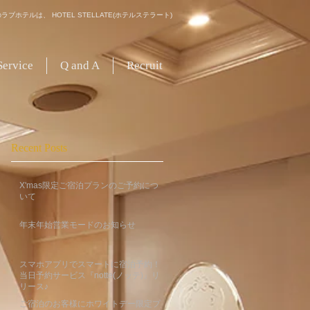
ブホテルは、 HOTEL STELLATE(ホテルステラート)
Service
Q and A
Recruit
Recent Posts
X'mas限定ご宿泊プランのご予約につ
いて
年末年始営業モードのお知らせ
スマホアプリでスマートに宿泊予約！
当日予約サービス『notte(ノッテ)』リ
リース♪
ご宿泊のお客様にホワイトデー限定プ