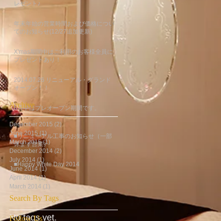
レゼント♪
年末年始の営業時間および価格につい
てのお知らせ(12/27追加更新)
X'mas期間中はご利用のお客様全員に
プレゼントあり！
2014.07.26 リニューアル・グランド
オープン！！
Archive
6月中はプレオープン期間です。
December 2015
(2)
2 posts
June 2015
(1)
1 post
■リニューアル工事のお知らせ（一部
March 2015
(1)
1 post
休まず営業）
December 2014
(2)
2 posts
July 2014
(1)
1 post
■Happy White Day 2014
June 2014
(1)
1 post
April 2014
(1)
1 post
March 2014
(1)
1 post
Search By Tags
No tags yet.
Follow Us