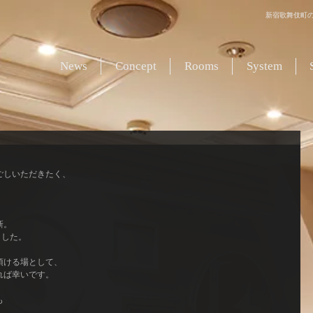
新宿歌舞伎町のラ
News
Concept
Rooms
System
！
しいただきたく、 
 
。 
した。 
ける場として、 
ば幸いです。 
 