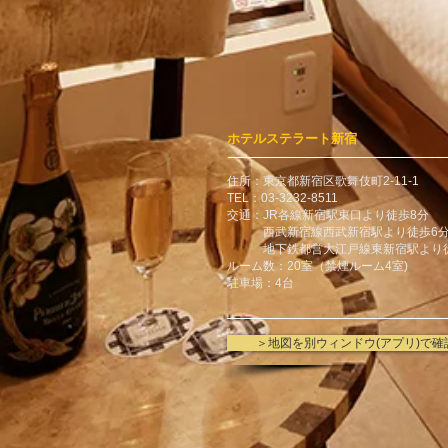
ホテルステラート新宿
住所：東京都新宿区歌舞伎町2-11-1
TEL：03-3232-8511
交通：JR各線新宿駅東口より徒歩8分
西武新宿線西武新宿駅より徒歩6
地下鉄都営大江戸線東新宿駅より徒
ルーム数：20室（禁煙ルーム4室)
駐車場：4台
＞地図を別ウィンドウ(アプリ)で確